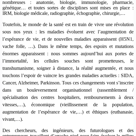
nombreuses : anatomie, biologie, immunologie, pharmacie,
génétique… et toutes sortes de disciplines sont mises en place :
IRM, biologie médicale, radiographie, échographie, chirurgie,…
Toutefois, le monde de la santé est en train de vivre une révolution
sous nos yeux : les maladies évoluent avec l’augmentation de
l’espérance de vie, et de nouvelles maladies apparaissent (H5N1,
vache folle, …). Dans le même temps, des espoirs et mutations
énormes apparaissent : nous sommes aujourd’hui aux portes de
l’immortalité, les cellules souches sont prometteuses, le
transhumanisme, soigner à distance, la réalité augmentée, et nous
touchons l’espoir de vaincre les grandes maladies actuelles : SIDA,
Cancer, Alzheimer, Parkinson. Tous ces changements vont s’inscrire
dans un bouleversement organisationnel (rassemblement /
spécialisation des centres hospitaliers, remboursements à deux
vitesses,…), économique (vieillissement de la population,
augmentation de l’espérance de vie,…) et éthiques (euthanasie,
vivant,…).
Des chercheurs, des ingénieurs, des futurologues et des
entrepreneurs travaillent d’arrache pied pour faire évoluer le milieu