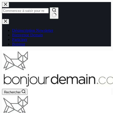
Passer
au
contenu
Aucun
résultat
Désinscription Newsletter
Bienvenue Demain
Participer
Bonjour
Rechercher